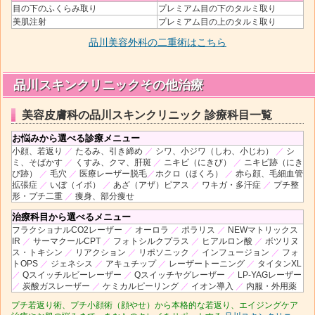
目の下のふくらみ取り
プレミアム目の下のタルミ取り
美肌注射
プレミアム目の上のタルミ取り
品川美容外科の二重術はこちら
品川スキンクリニックその他治療
美容皮膚科の品川スキンクリニック 診療科目一覧
お悩みから選べる診療メニュー
小顔、若返り
／
たるみ、引き締め
／
シワ、小ジワ（しわ、小じわ）
／
シ
ミ、そばかす
／
くすみ、クマ、肝斑
／
ニキビ（にきび）
／
ニキビ跡（にき
び跡）
／
毛穴
／
医療レーザー脱毛
／
ホクロ（ほくろ）
／
赤ら顔、毛細血管
拡張症
／
いぼ（イボ）
／
あざ（アザ）ピアス
／
ワキガ・多汗症
／
プチ整
形・プチ二重
／
痩身、部分痩せ
治療科目から選べるメニュー
フラクショナルCO2レーザー
／
オーロラ
／
ポラリス
／
NEWマトリックス
IR
／
サーマクールCPT
／
フォトシルクプラス
／
ヒアルロン酸
／
ボツリヌ
ス・トキシン
／
リアクション
／
リポソニック
／
インフュージョン
／
フォ
トOPS
／
ジェネシス
／
アキュチップ
／
レーザートーニング
／
タイタンXL
／
Qスイッチルビーレーザー
／
Qスイッチヤグレーザー
／
LP-YAGレーザー
／
炭酸ガスレーザー
／
ケミカルピーリング
／
イオン導入
／
内服・外用薬
プチ若返り術、プチ小顔術（顔やせ）から本格的な若返り、エイジングケア