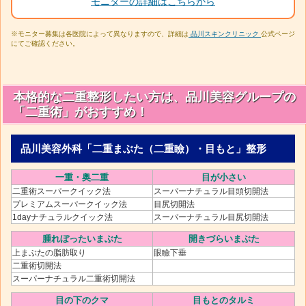
モニターの詳細はこちらから
※モニター募集は各医院によって異なりますので、詳細は
品川スキンクリニック
公式ページ
にてご確認ください。
本格的な二重整形したい方は、品川美容グループの
「二重術」がおすすめ！
品川美容外科「二重まぶた（二重瞼）・目もと」整形
一重・奥二重
目が小さい
二重術スーパークイック法
スーパーナチュラル目頭切開法
プレミアムスーパークイック法
目尻切開法
1dayナチュラルクイック法
スーパーナチュラル目尻切開法
腫れぼったいまぶた
開きづらいまぶた
上まぶたの脂肪取り
眼瞼下垂
二重術切開法
スーパーナチュラル二重術切開法
目の下のクマ
目もとのタルミ