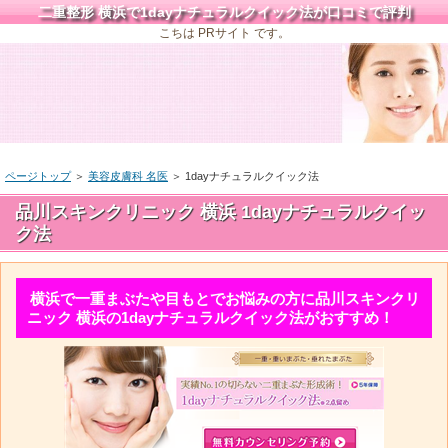
二重整形 横浜で1dayナチュラルクイック法が口コミで評判
こちは PRサイト です。
ページトップ
＞
美容皮膚科 名医
＞
1dayナチュラルクイック法
品川スキンクリニック 横浜 1dayナチュラルクイッ
ク法
横浜で一重まぶたや目もとでお悩みの方に品川スキンクリ
ニック 横浜の1dayナチュラルクイック法がおすすめ！