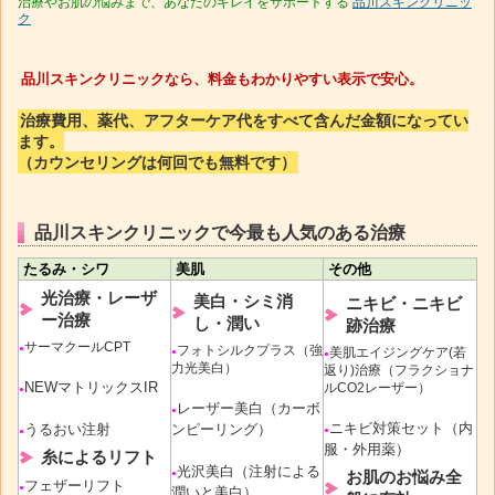
治療やお肌の悩みまで、あなたのキレイをサポートする
品川スキンクリニッ
ク
品川スキンクリニックなら、料金もわかりやすい表示で安心。
治療費用、薬代、アフターケア代をすべて含んだ金額になってい
ます。
（カウンセリングは何回でも無料です）
品川スキンクリニックで今最も人気のある治療
たるみ・シワ
美肌
その他
光治療・レーザ
美白・シミ消
ニキビ・ニキビ
ー治療
し・潤い
跡治療
サーマクールCPT
フォトシルクプラス（強
●
美肌エイジングケア(若
●
●
力光美白）
返り)治療（フラクショナ
NEWマトリックスIR
ルCO2レーザー）
●
レーザー美白（カーボ
●
ニキビ対策セット（内
うるおい注射
ンピーリング）
●
●
服・外用薬）
糸によるリフト
光沢美白（注射による
お肌のお悩み全
●
フェザーリフト
●
潤いと美白）