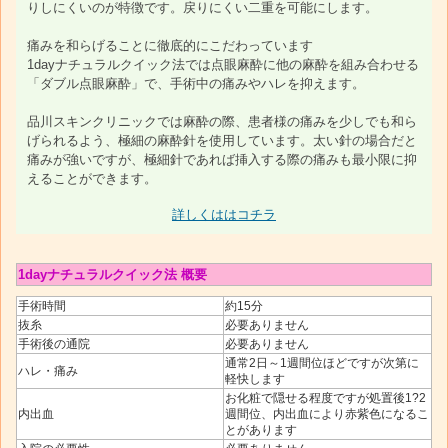
りしにくいのが特徴です。戻りにくい二重を可能にします。
痛みを和らげることに徹底的にこだわっています
1dayナチュラルクイック法では点眼麻酔に他の麻酔を組み合わせる
「ダブル点眼麻酔」で、手術中の痛みやハレを抑えます。
品川スキンクリニックでは麻酔の際、患者様の痛みを少しでも和ら
げられるよう、極細の麻酔針を使用しています。太い針の場合だと
痛みが強いですが、極細針であれば挿入する際の痛みも最小限に抑
えることができます。
詳しくははコチラ
1dayナチュラルクイック法 概要
手術時間
約15分
抜糸
必要ありません
手術後の通院
必要ありません
通常2日～1週間位ほどですが次第に
ハレ・痛み
軽快します
お化粧で隠せる程度ですが処置後1?2
内出血
週間位、内出血により赤紫色になるこ
とがあります