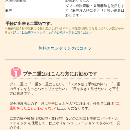
入院の必要性
必要ありません
ダブル点眼麻酔・局所麻酔を使用しま
麻酔
す（麻酔注入時にチクリと軽い痛みは
あります）
手軽に出来る二重術です。
※麻酔の効き目や症状には個人差がございます※より自然な感じになるには１ケ月ほどかか
ります
詳しくは品川スキンクリニックの公式ページをご覧ください
無料カウンセリングはコチラ
プチ二重ははこんな方にお勧めです
プチ二重は 『一重を二重にしたい』 『メスを使う手術は怖い』 『二重
のラインをもっとハッキリさせたい』 『目を大きく見せたい』 と言う
方に最適です 。
完全埋没法なので、糸は完全にまぶたの下に埋まり、外見ではほぼ
“二
重術をしたことがわからない”
仕上がりになります。
二重の幅や種類（末広型・並行型）などのご相談も事前に バーチャル
スティック を使用して、仕上がりを シュミレーション できるので、安
心です。