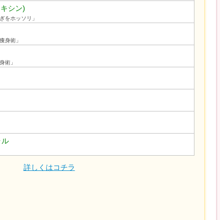
キシン)
ぎをホッソリ」
痩身術」
身術」
ャル
詳しくはコチラ