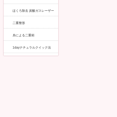
ほくろ除去 炭酸ガスレーザー
二重整形
糸による二重術
1dayナチュラルクイック法