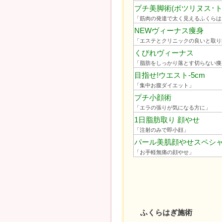
プチ美脚術(ボツリヌス･ト
「筋肉の発達で太く見えるふくらは
NEWヴィーナス痩身
「エステとクリニックの良いと取り
くびれヴィーナス
「脂肪をしっかり落とす切らない痩
目指せ!ウエスト‐5cm
「集中お腹ダイエット」
プチ小顔術
「エラの張りが気になる方に」
1日脂肪取り 顔やせ
「注射のみで即小顔」
パール美肌顔やせスペシ
「お手軽無痛の顔やせ」
ふくらはぎ施術