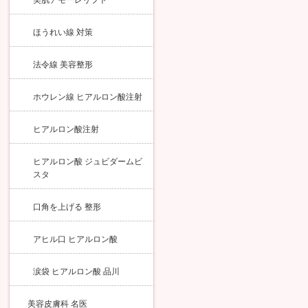
美肌アモーレリフト
ほうれい線 対策
法令線 美容整形
ホウレン線 ヒアルロン酸注射
ヒアルロン酸注射
ヒアルロン酸 ジュビダームビ
スタ
口角を上げる 整形
アヒル口 ヒアルロン酸
涙袋 ヒアルロン酸 品川
美容皮膚科 名医