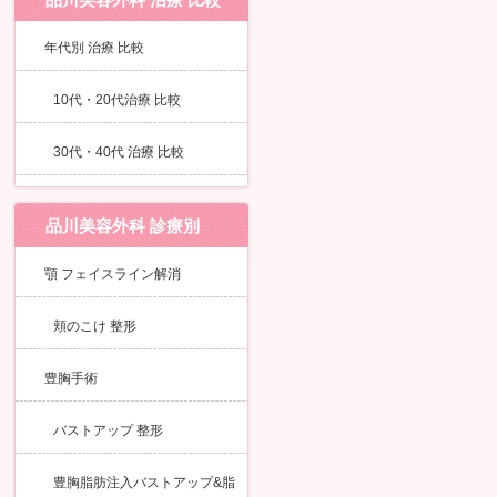
年代別 治療 比較
10代・20代治療 比較
30代・40代 治療 比較
品川美容外科 診療別
顎 フェイスライン解消
頬のこけ 整形
豊胸手術
バストアップ 整形
豊胸脂肪注入バストアップ&脂