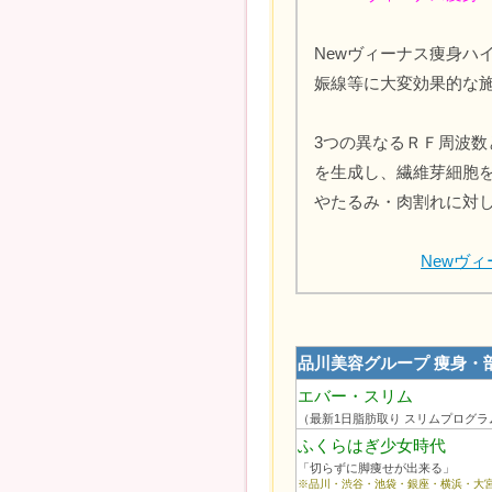
Newヴィーナス痩身ハ
娠線等に大変効果的な
3つの異なるＲＦ周波
を生成し、繊維芽細胞
やたるみ・肉割れに対
Newヴ
品川美容グループ 痩身・
エバー・スリム
（最新1日脂肪取り スリムプログラ
ふくらはぎ少女時代
「切らずに脚痩せが出来る」
※品川・渋谷・池袋・銀座・横浜・大