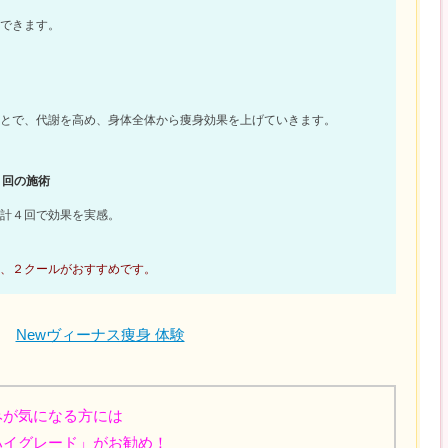
できます。
とで、代謝を高め、身体全体から痩身効果を上げていきます。
４回の施術
計４回で効果を実感。
、２クールがおすすめです。
Newヴィーナス痩身 体験
みが気になる方には
ハイグレード」がお勧め！