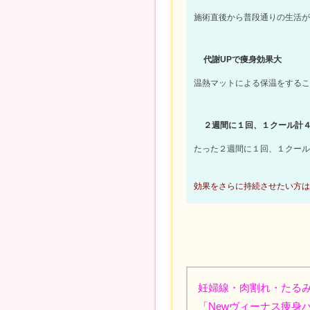
施術直後から普段通りの生活が
代謝UPで痩身効果大
温熱マットによる保温をするこ
２週間に１回、１クール計
たった２週間に１回、１クール
効果をさらに持続させたい方は
妊婦線・肉割れ・たる
「Newヴィーナス痩身