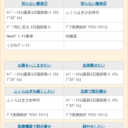
切らない痩身①
切らない痩身②
ｴﾊﾞｰ･ｽﾘﾑ(最新1日脂肪取り ｽﾘﾑ
ふくらはぎ少女時代
ﾌﾟﾛｸﾞﾗﾑ)
ﾊﾟｰﾂ別に見る 1日脂肪取り
ﾌﾟﾁ美脚術(ﾎﾞﾂﾘﾇｽ･ﾄｷｼﾝ)
Newｳﾞｨｰﾅｽ痩身
内服薬
くびれｳﾞｨｰﾅｽ
お腹をへこませたい
全身痩せたい
ｴﾊﾞｰ･ｽﾘﾑ(最新1日脂肪取り ｽﾘﾑ
ｴﾊﾞｰ･ｽﾘﾑ(最新1日脂肪取り ｽﾘﾑ
ﾌﾟﾛｸﾞﾗﾑ)
ﾌﾟﾛｸﾞﾗﾑ)
ふくらはぎを細くしたい
注射で部分痩せ
ふくらはぎ少女時代
ｴﾊﾞｰ･ｽﾘﾑ(最新1日脂肪取り ｽﾘﾑ
ﾌﾟﾛｸﾞﾗﾑ)
ﾌﾟﾁ美脚術(ﾎﾞﾂﾘﾇｽ･ﾄｷｼﾝ)
ﾌﾟﾁ美脚術(ﾎﾞﾂﾘﾇｽ･ﾄｷｼﾝ)
医療機器で部分痩せ
顔やせしたい