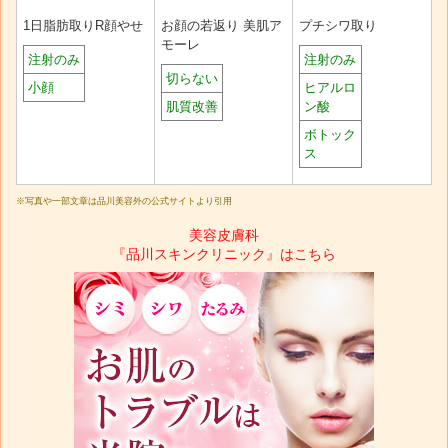
1日脂肪取りR顔やせ
お顔の若返り 美肌ア
プチシワ取り
モーレ
注射のみ
注射のみ
切らない
小顔
ヒアルロ
肌質改善
ン酸
ボトック
ス
※写真や一部文章は品川美容外の公式サイトより引用
美容皮膚科
『品川スキンクリニック』はこちら