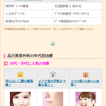
NEWｳﾞｨｰﾅｽ痩身
1日脂肪取り 顔やせ
くびれｳﾞｨｰﾅｽ
ﾌﾟﾁ小顔術(ﾎﾞﾂﾘﾇｽ･ﾄｷｼﾝ)
目指せ!ｳｴｽﾄ‐5cm
ﾊﾟｰﾙ美肌顔やせｽﾍﾟｼｬﾙ
※対象部位は各医院によって異なりますので、詳しくは公式サイトでご確認ください。
品川美容外科の年代別治療
10代・20代に人気の治療
切らない二重の最高
メイク並の手軽さで
エラの張りを徐々に改
峰！
鼻を高く！
善！