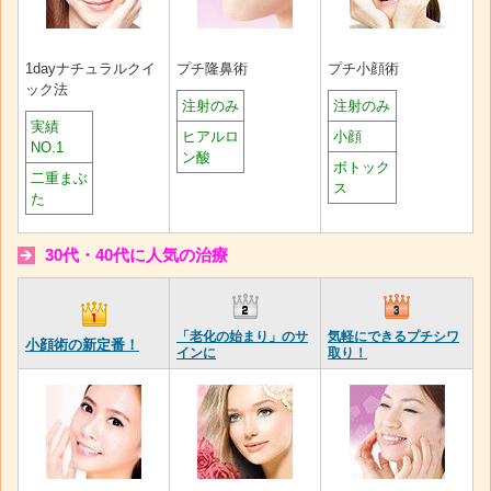
1dayナチュラルクイ
プチ隆鼻術
プチ小顔術
ック法
注射のみ
注射のみ
実績
ヒアルロ
小顔
NO.1
ン酸
ボトック
二重まぶ
ス
た
30代・40代に人気の治療
「老化の始まり」のサ
気軽にできるプチシワ
小顔術の新定番！
インに
取り！