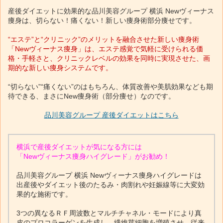
産後ダイエットに効果的な品川美容グループ 横浜 Newヴィーナス
痩身は、切らない！痛くない！新しい痩身術部分痩せです。
“エステ”と“クリニック”のメリットを融合させた新しい痩身術
「Newヴィーナス痩身」は、エステ感覚で気軽に受けられる価
格・手軽さと、クリニックレベルの効果を同時に実現させた、画
期的な新しい痩身システムです。
“切らない”“痛くない”のはもちろん、体質改善や美肌効果なども期
待できる、まさにNew痩身術（部分痩せ）なのです。
品川美容グループ 産後ダイエットはこちら
横浜で産後ダイエットが気になる方には
「Newヴィーナス痩身ハイグレード」がお勧め！
品川美容グループ 横浜 Newヴィーナス痩身ハイグレードは
出産後やダイエット後のたるみ・肉割れや妊娠線等に大変効
果的な施術です。
3つの異なるＲＦ周波数とマルチチャネル・モードにより真
皮のプロコラーゲンを生成し、繊維芽細胞を増殖させ、従来