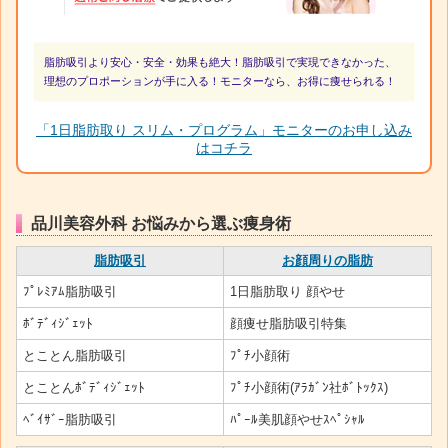
脂肪吸引より安心・安全・効果も絶大！脂肪吸引で実現できなかった、
理想のプロポーションが手に入る！モニターなら、お得に痩せられる！
「1日脂肪取り スリム・プログラム」モニターのお申し込み
はコチラ
品川美容外科 お悩みから選ぶ痩身術
脂肪吸引
お顔周りの脂肪
ﾌﾟﾚﾐｱﾑ脂肪吸引
1日脂肪取り 顔やせ
ﾎﾞﾃﾞｨｼﾞｪｯﾄ
顔痩せ脂肪吸引特集
とことん脂肪吸引
ﾌﾟﾁ小顔術
とことんﾎﾞﾃﾞｨｼﾞｪｯﾄ
ﾌﾟﾁ小顔術(ｱﾗｶﾞﾝ社ﾎﾞﾄｯｸｽ)
ﾍﾞｲｻﾞｰ脂肪吸引
ﾊﾟｰﾙ美肌顔やせｽﾍﾟｼｬﾙ