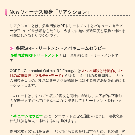
Newヴィーナス痩身「リアクション」
リアクションとは、多重周波数RFトリートメントとバキュームセラピ
ーが互いに相乗効果をもたらし、今までに無い浸透深度と脂肪の排出を
可能にした新しいマシンです。
多周波RFトリートメントとバキュームセラピー
多重周波数RFトリートメント
とは、革新的なRFトリートメントで
す。
CORE（Channeled Optimal RF Energy）は
３つの周波と特長的な４つ
目の多重周波（マルチRFモード）
があり、４つ目の多重周波は、３つ
の周波を１つのパルスに集中させ治療部位に対する浸透深度を正確にタ
ーゲットします。
このモードは、すべての表皮?真皮を同時に通過し、皮下層?皮下脂肪
の深層部まですべてにまんべんなく浸透してトリートメントを行いま
す。
バキュームセラピー
とは、ターゲットとなる脂肪をほぐし、液状化さ
れた脂肪を除去・排出するのを助けます。
体内の水分の流れを促進、リンパから毒素を排出するため、肌の質・弾