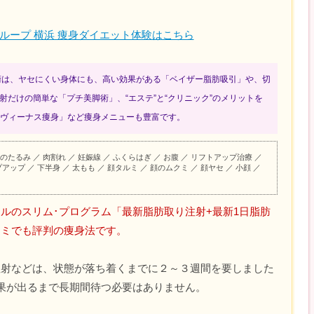
ループ 横浜 痩身ダイエット体験はこちら
術は、ヤセにくい身体にも、高い効果がある「ベイザー脂肪吸引」や、切
射だけの簡単な「プチ美脚術」、“エステ”と“クリニック”のメリットを
wヴィーナス痩身」など痩身メニューも豊富です。
のたるみ ／ 肉割れ ／ 妊娠線 ／ ふくらはぎ ／ お腹 ／ リフトアップ治療 ／
アップ ／ 下半身 ／ 太もも ／ 顔タルミ ／ 顔のムクミ ／ 顔ヤセ ／ 小顔 ／
ルのスリム･プログラム「最新脂肪取り注射+最新1日脂肪
コミでも評判の痩身法です。
注射などは、状態が落ち着くまでに２～３週間を要しました
果が出るまで長期間待つ必要はありません。