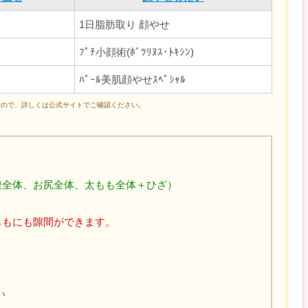
1日脂肪取り 顔やせ
ﾌﾟﾁ小顔術(ﾎﾞﾂﾘﾇｽ･ﾄｷｼﾝ)
ﾊﾟｰﾙ美肌顔やせｽﾍﾟｼｬﾙ
すので、詳しくは公式サイトでご確認ください。
腹全体、お尻全体、太もも全体＋ひざ）
ももにも隙間ができます。
！
い