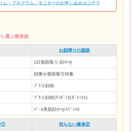
スリム・プログラム」モニターのお申し込みはコチラ
から選ぶ痩身術
お顔周りの脂肪
1日脂肪取り 顔やせ
顔痩せ脂肪吸引特集
ﾌﾟﾁ小顔術
ﾌﾟﾁ小顔術(ｱﾗｶﾞﾝ社ﾎﾞﾄｯｸｽ)
ﾊﾟｰﾙ美肌顔やせｽﾍﾟｼｬﾙ
身①
切らない痩身②