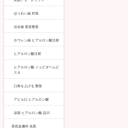
美肌アモーレリフト
ほうれい線 対策
法令線 美容整形
ホウレン線 ヒアルロン酸注射
ヒアルロン酸注射
ヒアルロン酸 ジュビダームビ
スタ
口角を上げる 整形
アヒル口 ヒアルロン酸
涙袋 ヒアルロン酸 品川
美容皮膚科 名医