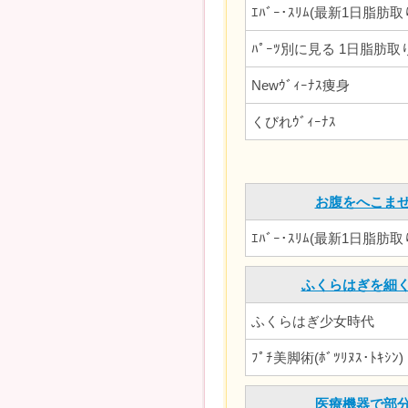
ｴﾊﾞｰ･ｽﾘﾑ(最新1日脂肪取り 
ﾊﾟｰﾂ別に見る 1日脂肪取
Newｳﾞｨｰﾅｽ痩身
くびれｳﾞｨｰﾅｽ
お腹をへこま
ｴﾊﾞｰ･ｽﾘﾑ(最新1日脂肪取り 
ふくらはぎを細
ふくらはぎ少女時代
ﾌﾟﾁ美脚術(ﾎﾞﾂﾘﾇｽ･ﾄｷｼﾝ)
医療機器で部