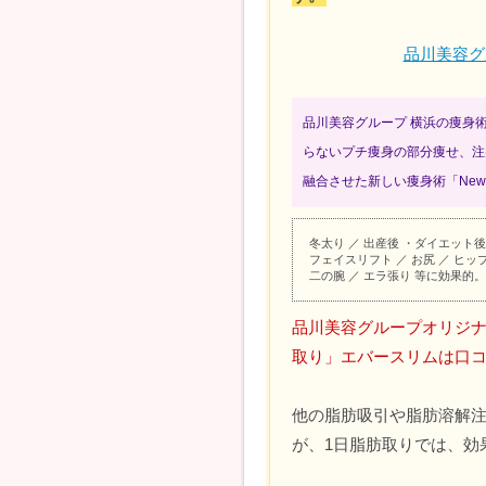
品川美容グ
品川美容グループ 横浜の痩身
らないプチ痩身の部分痩せ、注
融合させた新しい痩身術「Ne
冬太り ／ 出産後 ・ダイエット後
フェイスリフト ／ お尻 ／ ヒップ
二の腕 ／ エラ張り 等に効果的。
品川美容グループオリジナ
取り」エバースリムは口
他の脂肪吸引や脂肪溶解
が、1日脂肪取りでは、効