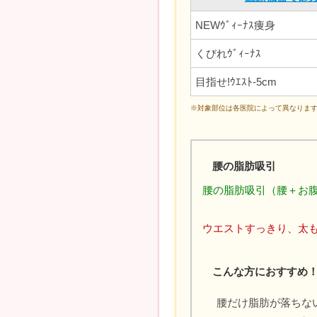
NEWｳﾞｨｰﾅｽ痩身
くびれｳﾞｨｰﾅｽ
目指せ!ｳｴｽﾄ‐5cm
※対象部位は各医院によって異なりま
腰の脂肪吸引
腰の脂肪吸引（腰＋お
ウエストすっきり、太
こんな方におすすめ
腰だけ脂肪が落ちな