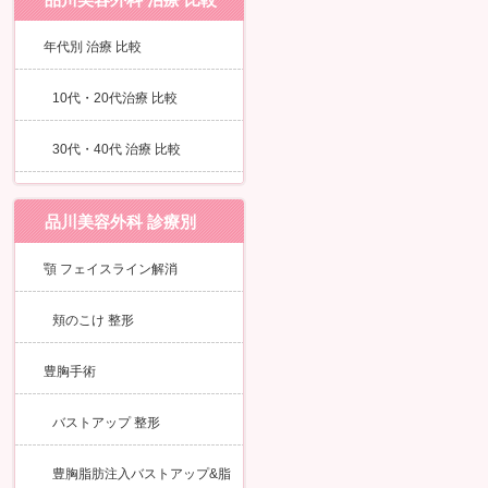
年代別 治療 比較
10代・20代治療 比較
30代・40代 治療 比較
品川美容外科 診療別
顎 フェイスライン解消
頬のこけ 整形
豊胸手術
バストアップ 整形
豊胸脂肪注入バストアップ&脂