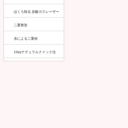
ほくろ除去 炭酸ガスレーザー
二重整形
糸による二重術
1dayナチュラルクイック法